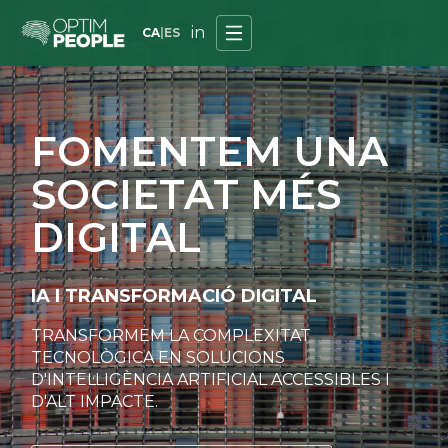
FOMENTEM UNA SOC
in
CA
|
ES
FOMENTEM UNA
SOCIETAT MÉS
DIGITAL
IA I TRANSFORMACIÓ DIGITAL
TRANSFORMEM LA COMPLEXITAT
TECNOLÒGICA EN SOLUCIONS
D'INTEL·LIGÈNCIA ARTIFICIAL ACCESSIBLES I
D'ALT IMPACTE.